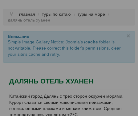
главная
\
туры по китаю
\
туры на море
\
далянь отель хуанен
×
Внимание
Simple Image Gallery Notice: Joomla's
/cache
folder is
not writable. Please correct this folder's permissions, clear
your site's cache and retry.
ДАЛЯНЬ ОТЕЛЬ ХУАНЕН
Китайский город Далянь с трех сторон окружен морями.
Курорт славится своими живописными пейзажами,
великолепными пляжами и мягким климатом. Средняя
температура воздуха летом +27С.
Яркий и молодежный город прославился родиной моды и
футбола. Здесь каждый год проводятся такие
мероприятия, как Даляньский международный фестиваль